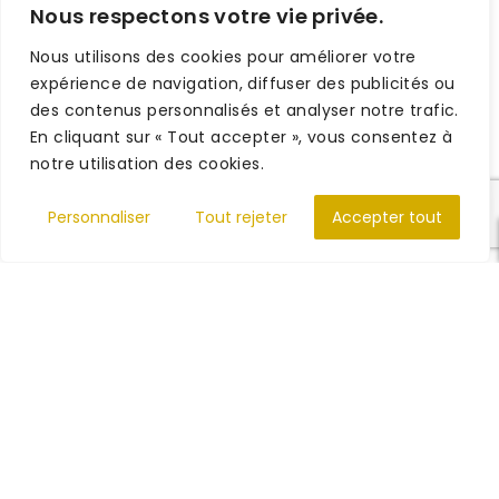
Nous respectons votre vie privée.
Nous utilisons des cookies pour améliorer votre
expérience de navigation, diffuser des publicités ou
des contenus personnalisés et analyser notre trafic.
En cliquant sur « Tout accepter », vous consentez à
notre utilisation des cookies.
Besoin d'aide ?
Personnaliser
Tout rejeter
Accepter tout
Éditions Dine Al Haqq
Dar Al Mouwahidin
L'explication des quatre
Réponses des grands
bases, par le Cheikh
savants aux questions
Abdou-Razzâq Al'Abbad
des musulmans
Al-Badr
d’Occident 2
15.00
€
12.00
€