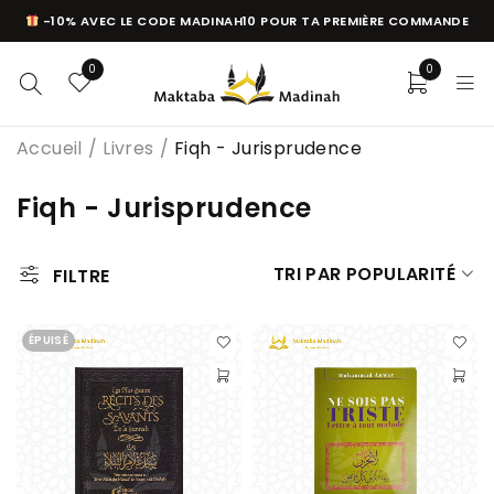
-10% AVEC LE CODE MADINAH10 POUR TA PREMIÈRE COMMANDE
0
0
Accueil
/
Livres
/
Fiqh - Jurisprudence
Fiqh - Jurisprudence
TRI PAR POPULARITÉ
FILTRE
ÉPUISÉ