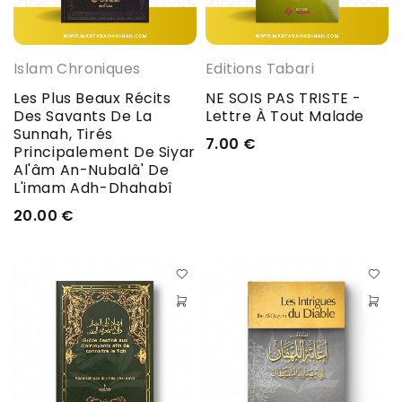
Islam Chroniques
Editions Tabari
Les Plus Beaux Récits
NE SOIS PAS TRISTE -
Des Savants De La
Lettre À Tout Malade
Sunnah, Tirés
7.00
€
Principalement De Siyar
Al'âm An-Nubalâ' De
L'imam Adh-Dhahabî
20.00
€