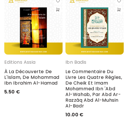
Editions Assia
Ibn Badis
À La Découverte De
Le Commentaire Du
L'Islam, De Mohammad
Livre Les Quatre Règles,
Ibn Ibrahim Al-Hamad
De Cheik Et Imam
Mohammed Ibn 'Abd
5.50
€
Al-Wahab, Par Abd Ar-
Razzâq Abd Al-Muhsin
Al-Badr
10.00
€