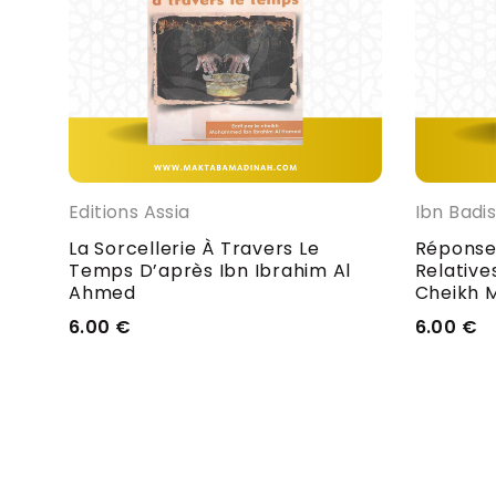
Editions Assia
Ibn Badi
,
La Sorcellerie À Travers Le
Réponse
sées
Temps D’après Ibn Ibrahim Al
Relative
Ahmed
Cheikh 
6.00
€
6.00
€