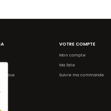
BA
VOTRE COMPTE
Mon compte
Ma liste
ez-nous
Suivre ma commande
u
.