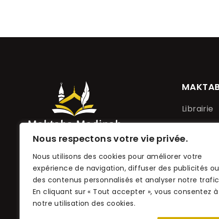
MAKTA
Librairie
À propos
Nous respectons votre vie privée.
Maktaba Madinah, votre
Contact
Nous utilisons des cookies pour améliorer votre
librairie spécialisée
expérience de navigation, diffuser des publicités o
conforme au Coran et à la
des contenus personnalisés et analyser notre trafic
Sunnah.
En cliquant sur « Tout accepter », vous consentez à
notre utilisation des cookies.