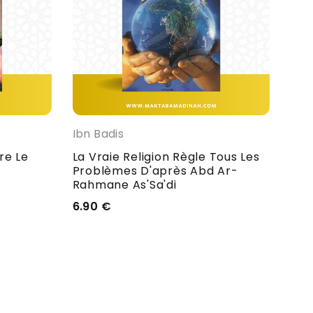
Ibn Badis
Ibn
re Le
La Vraie Religion Règle Tous Les
Le 
Problèmes D'après Abd Ar-
Pré
Rahmane As'Sa'di
Al-
6.90
€
3.5