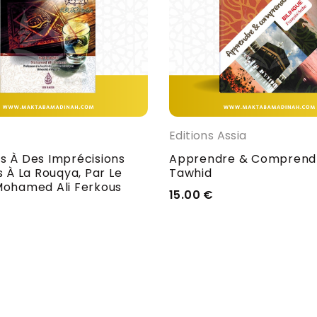
s
Editions Assia
s À Des Imprécisions
Apprendre & Comprend
s À La Rouqya, Par Le
Tawhid
Mohamed Ali Ferkous
15.00
€