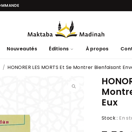
COMMANDE
Nouveautés
Éditions
À propos
Con
t
/
HONORER LES MORTS Et Se Montrer Bienfaisant Env
HONOR
Montre
Eux
Stock :
En s