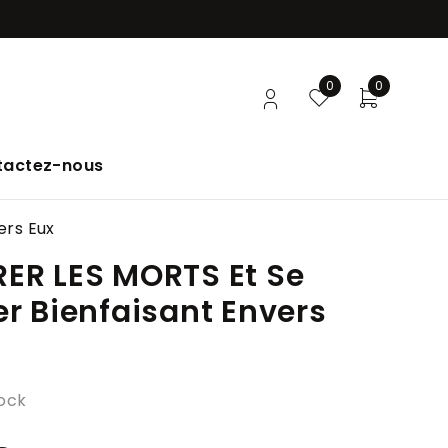
0
0
tactez-nous
ers Eux
ER LES MORTS Et Se
r Bienfaisant Envers
tock