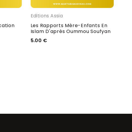
Editions Assia
Edit
cation
Les Rapports Mère-Enfants En
Les
Islam D'après Oummou Soufyan
Rel
L'i
5.00
€
Qay
Rev
5.5