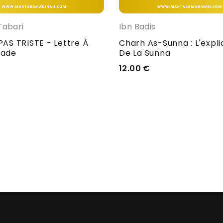
Tabari
Ibn Badis
PAS TRISTE - Lettre À
Charh As-Sunna : L'expli
lade
De La Sunna
12.00
€