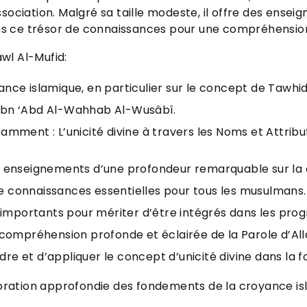
’association. Malgré sa taille modeste, il offre des ense
 ce trésor de connaissances pour une compréhension é
wl Al-Mufid:
ce islamique, en particulier sur le concept de Tawhid (
 Ibn ‘Abd Al-Wahhab Al-Wusâbî.
mment : L’unicité divine à travers les Noms et Attributs
es enseignements d’une profondeur remarquable sur la 
e connaissances essentielles pour tous les musulmans.
importants pour mériter d’être intégrés dans les pro
e compréhension profonde et éclairée de la Parole d’All
re et d’appliquer le concept d’unicité divine dans la 
xploration approfondie des fondements de la croyance i