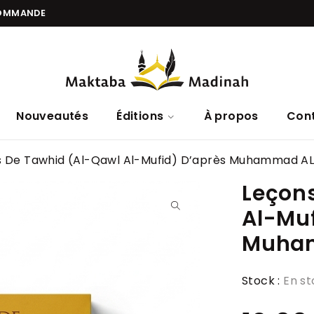
COMMANDE
Nouveautés
Éditions
À propos
Con
s De Tawhid (Al-Qawl Al-Mufid) D’après Muhammad A
Leçon
Al-Muf
Muha
Stock :
En s