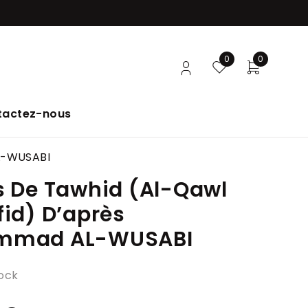
0
0
tactez-nous
L-WUSABI
s De Tawhid (Al-Qawl
id) D’après
mmad AL-WUSABI
tock