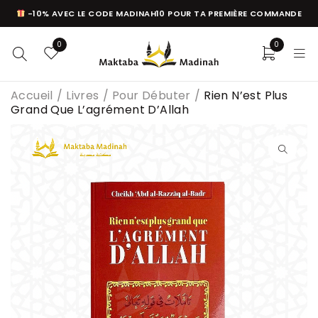
-10% AVEC LE CODE MADINAH10 POUR TA PREMIÈRE COMMANDE
0
0
Accueil
/
Livres
/
Pour Débuter
/
Rien N’est Plus
Grand Que L’agrément D’Allah