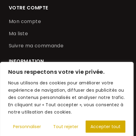
VOTRE COMPTE
Mon compte
Ma liste
Suivre ma commande
INFORMATION
Nous respectons votre vie privée.
CGU
Nous utilisons des cookies pour améliorer votre
Mentions légales
expérience de navigation, diffuser des publicités ou
des contenus personnalisés et analyser notre trafic.
Politique de confidentialité
En cliquant sur « Tout accepter », vous consentez à
notre utilisation des cookies.
Personnaliser
Tout rejeter
Accepter tout
© Maktaba Madinah. Tous droits réservés.